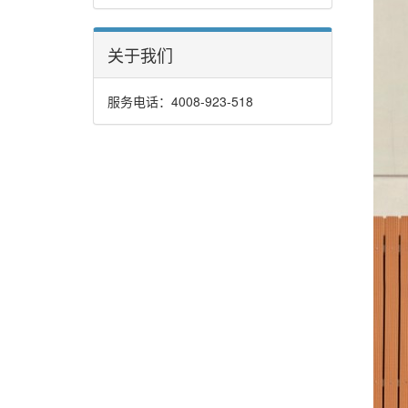
关于我们
服务电话：4008-923-518