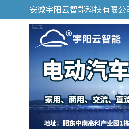
安徽宇阳云智能科技有限公