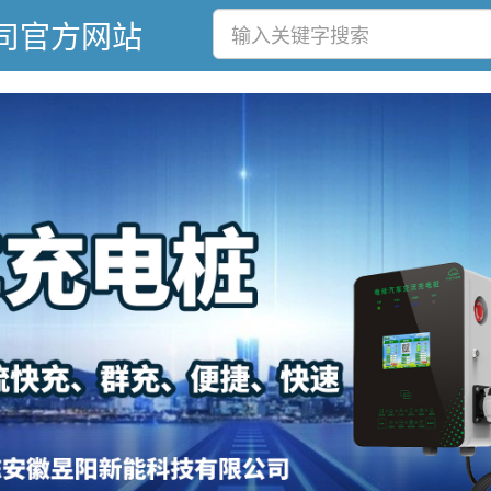
司官方网站