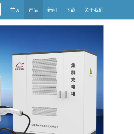
首页
产品
新闻
下载
关于我们